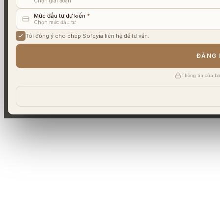
Chọn giai đoạn
Mức đầu tư dự kiến
*
Chọn mức đầu tư
Tôi đồng ý cho phép Sofeyia liên hệ để tư vấn.
ĐĂNG 
Thông tin của bạ